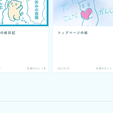
みの絵日記
トップページの絵
1
日常のえにっき
2023.09.30
日常のえにっ