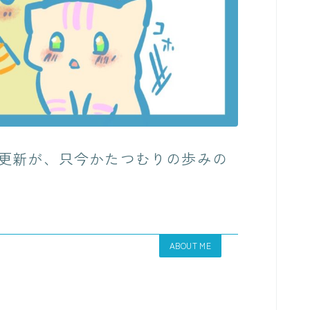
更新が、只今かたつむりの歩みの
ABOUT ME